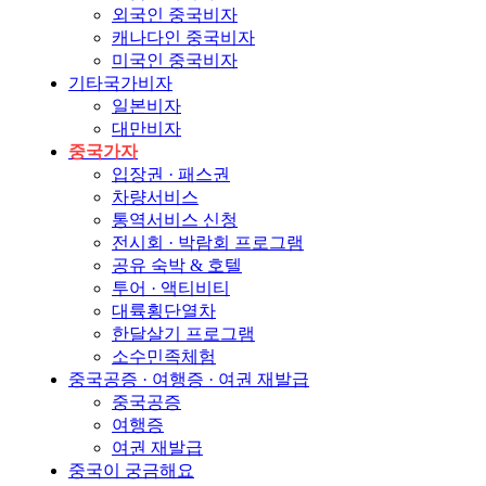
외국인 중국비자
캐나다인 중국비자
미국인 중국비자
기타국가비자
일본비자
대만비자
중국가자
입장권 · 패스권
차량서비스
통역서비스 신청
전시회 · 박람회 프로그램
공유 숙박 & 호텔
투어 · 액티비티
대륙횡단열차
한달살기 프로그램
소수민족체험
중국공증 · 여행증 · 여권 재발급
중국공증
여행증
여권 재발급
중국이 궁금해요