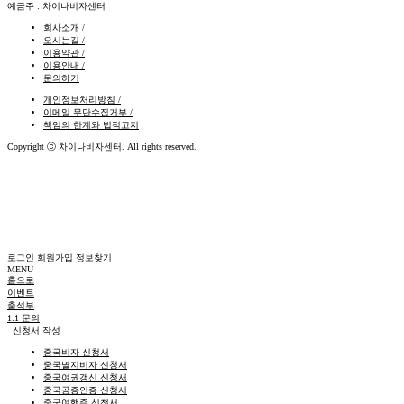
예금주 : 차이나비자센터
회사소개 /
오시는길 /
이용약관 /
이용안내 /
문의하기
개인정보처리방침 /
이메일 무단수집거부 /
책임의 한계와 법적고지
Copyright ⓒ 차이나비자센터. All rights reserved.
로그인
회원가입
정보찾기
MENU
홈으로
이벤트
출석부
1:1 문의
신청서 작성
중국비자 신청서
중국별지비자 신청서
중국여권갱신 신청서
중국공증인증 신청서
중국여행증 신청서