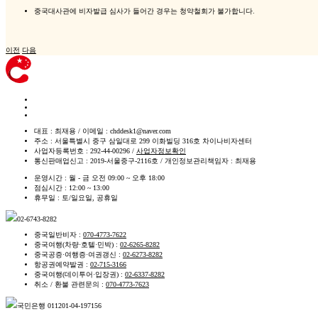
중국대사관에 비자발급 심사가 들어간 경우는 청약철회가 불가합니다.
이전
다음
대표 : 최재용 / 이메일 : chddesk1@naver.com
주소 : 서울특별시 중구 삼일대로 299 이화빌딩 316호 차이나비자센터
사업자등록번호 : 292-44-00296 /
사업자정보확인
통신판매업신고 : 2019-서울중구-2116호 / 개인정보관리책임자 : 최재용
운영시간 : 월 - 금 오전 09:00 ~ 오후 18:00
점심시간 : 12:00 ~ 13:00
휴무일 : 토/일요일, 공휴일
02-6743-8282
중국일반비자 :
070-4773-7622
중국여행(차량·호텔·민박) :
02-6265-8282
중국공증·여행증·여권갱신 :
02-6273-8282
항공권예약발권 :
02-715-3166
중국여행(데이투어·입장권) :
02-6337-8282
취소 / 환불 관련문의 :
070-4773-7623
국민은행
011201-04-197156