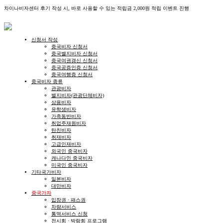
차이나비자센터 후기 작성 시, 바로 사용할 수 있는 적립금 2,000원 적립 이벤트 진행
신청서 작성
중국비자 신청서
중국별지비자 신청서
중국여권갱신 신청서
중국공증인증 신청서
중국여행증 신청서
중국비자 종류
관광비자
별지비자(관광단체비자)
상용비자
유학생비자
가족동반비자
취업주재원비자
탄친비자
취재비자
고급인재비자
외국인 중국비자
캐나다인 중국비자
미국인 중국비자
기타국가비자
일본비자
대만비자
중국가자
입장권 · 패스권
차량서비스
통역서비스 신청
전시회 · 박람회 프로그램