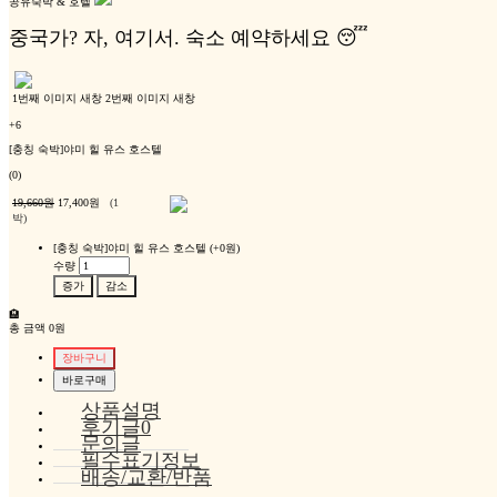
공유숙박 & 호텔
전
중국가? 자, 여기서. 숙소 예약하세요 😴
1번째 이미지 새창
2번째 이미지 새창
+6
[충칭 숙박]야미 힐 유스 호스텔
(0)
19,660원
17,400원
(1
박)
[충칭 숙박]야미 힐 유스 호스텔
(+0원)
수량
증가
감소
🏨
총 금액
0원
상품설명
후기글0
문의글
필수표기정보
배송/교환/반품