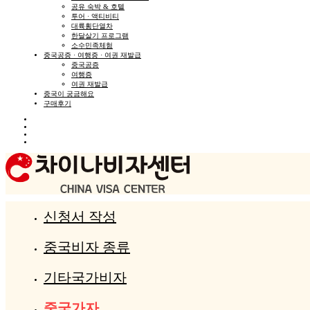
공유 숙박 & 호텔
투어 · 액티비티
대륙횡단열차
한달살기 프로그램
소수민족체험
중국공증 · 여행증 · 여권 재발급
중국공증
여행증
여권 재발급
중국이 궁금해요
구매후기
신청서 작성
중국비자 종류
기타국가비자
중국가자