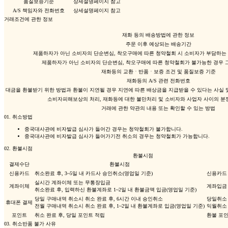
품질보증기준
상세설명페이지 참고
A/S 책임자와 전화번호
상세설명페이지 참고
거래조건에 관한 정보
재화 등의 배송방법에 관한 정보
주문 이후 예상되는 배송기간
제품하자가 아닌 소비자의 단순변심, 착오구매에 따른 청약철회 시 소비자가 부담하는
제품하자가 아닌 소비자의 단순변심, 착오구매에 따른 청약철회가 불가능한 경우 
재화등의 교환ㆍ반품ㆍ보증 조건 및 품질보증 기준
재화등의 A/S 관련 전화번호
대금을 환불받기 위한 방법과 환불이 지연될 경우 지연에 따른 배상금을 지급받을 수 있다는 사실 
소비자피해보상의 처리, 재화등에 대한 불만처리 및 소비자와 사업자 사이의 분
거래에 관한 약관의 내용 또는 확인할 수 있는 방법
01.
취소방법
중국대사관에 비자발급 심사가 들어간 경우는 청약철회가 불가합니다.
중국대사관에 비자발급 심사가 들어가기전 취소의 경우는 청약철회가 가능합니다.
02.
환불시점
환불시점
결제수단
환불시점
신용카드
취소완료 후, 3~5일 내 카드사 승인취소(영업일 기준)
신용카드
실시간 계좌이체 또는 무통장입금
계좌이체
계좌입금
취소완료 후, 입력하신 환불계좌로 1~2일 내 환불금액 입금(영업일 기준)
당일 구매내역 취소시 취소 완료 후, 6시간 이내 승인취소
당일취소 
휴대폰 결제
전월 구매내역 취소시 취소 완료 후, 1~2일 내 환불계좌로 입금(영업일 기준)
익월취소 
포인트
취소 완료 후, 당일 포인트 적립
환불 포
03.
취소반품 불가 사유