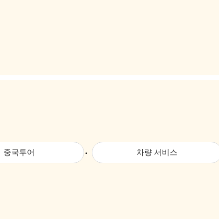
중국투어
차량 서비스
입장권 · 패스권
차량서비스 구매하기
통역서비스 신청
차량서비스 예약하기