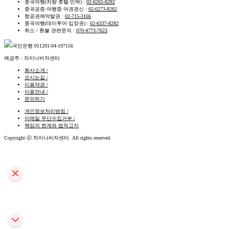
중국여행(차량·호텔·민박) :
02-6265-8282
중국공증·여행증·여권갱신 :
02-6273-8282
항공권예약발권 :
02-715-3166
중국여행(데이투어·입장권) :
02-6337-8282
취소 / 환불 관련문의 :
070-4773-7623
국민은행
011201-04-197156
예금주 : 차이나비자센터
회사소개 /
오시는길 /
이용약관 /
이용안내 /
문의하기
개인정보처리방침 /
이메일 무단수집거부 /
책임의 한계와 법적고지
Copyright ⓒ 차이나비자센터. All rights reserved.