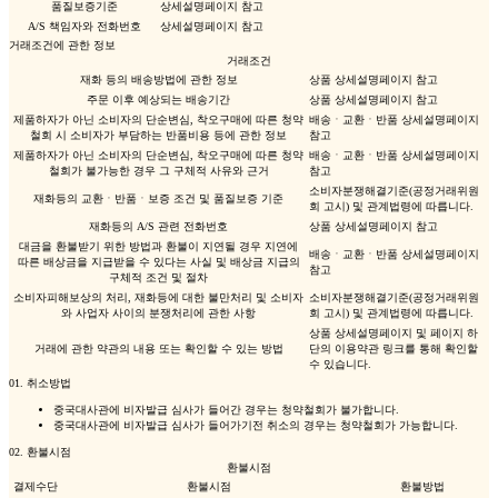
품질보증기준
상세설명페이지 참고
A/S 책임자와 전화번호
상세설명페이지 참고
거래조건에 관한 정보
거래조건
재화 등의 배송방법에 관한 정보
상품 상세설명페이지 참고
주문 이후 예상되는 배송기간
상품 상세설명페이지 참고
제품하자가 아닌 소비자의 단순변심, 착오구매에 따른 청약
배송ㆍ교환ㆍ반품 상세설명페이지
철회 시 소비자가 부담하는 반품비용 등에 관한 정보
참고
제품하자가 아닌 소비자의 단순변심, 착오구매에 따른 청약
배송ㆍ교환ㆍ반품 상세설명페이지
철회가 불가능한 경우 그 구체적 사유와 근거
참고
소비자분쟁해결기준(공정거래위원
재화등의 교환ㆍ반품ㆍ보증 조건 및 품질보증 기준
회 고시) 및 관계법령에 따릅니다.
재화등의 A/S 관련 전화번호
상품 상세설명페이지 참고
대금을 환불받기 위한 방법과 환불이 지연될 경우 지연에
배송ㆍ교환ㆍ반품 상세설명페이지
따른 배상금을 지급받을 수 있다는 사실 및 배상금 지급의
참고
구체적 조건 및 절차
소비자피해보상의 처리, 재화등에 대한 불만처리 및 소비자
소비자분쟁해결기준(공정거래위원
와 사업자 사이의 분쟁처리에 관한 사항
회 고시) 및 관계법령에 따릅니다.
상품 상세설명페이지 및 페이지 하
거래에 관한 약관의 내용 또는 확인할 수 있는 방법
단의 이용약관 링크를 통해 확인할
수 있습니다.
01.
취소방법
중국대사관에 비자발급 심사가 들어간 경우는 청약철회가 불가합니다.
중국대사관에 비자발급 심사가 들어가기전 취소의 경우는 청약철회가 가능합니다.
02.
환불시점
환불시점
결제수단
환불시점
환불방법