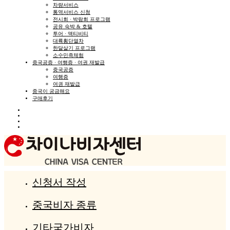
차량서비스
통역서비스 신청
전시회 · 박람회 프로그램
공유 숙박 & 호텔
투어 · 액티비티
대륙횡단열차
한달살기 프로그램
소수민족체험
중국공증 · 여행증 · 여권 재발급
중국공증
여행증
여권 재발급
중국이 궁금해요
구매후기
신청서 작성
중국비자 종류
기타국가비자