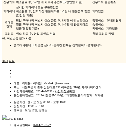
신용카드
취소완료 후, 3~5일 내 카드사 승인취소(영업일 기준)
신용카드 승인취소
실시간 계좌이체 또는 무통장입금
계좌이체
취소완료 후, 입력하신 환불계좌로 1~2일 내 환불금액 입금
계좌입금
(영업일 기준)
당일 구매내역 취소시 취소 완료 후, 6시간 이내 승인취소
당일취소 : 휴대폰 결제
휴대폰
전월 구매내역 취소시 취소 완료 후, 1~2일 내 환불계좌로
승인취소
결제
입금(영업일 기준)
익월취소 : 계좌입금
포인트
취소 완료 후, 당일 포인트 적립
환불 포인트 적립
03.
취소반품 불가 사유
중국대사관에 비자발급 심사가 들어간 경우는 청약철회가 불가합니다.
이전
다음
대표 : 최재용 / 이메일 : chddesk1@naver.com
주소 : 서울특별시 중구 삼일대로 299 이화빌딩 316호 차이나비자센터
사업자등록번호 : 292-44-00296 /
사업자정보확인
통신판매업신고 : 2019-서울중구-2116호 / 개인정보관리책임자 : 최재용
운영시간 : 월 - 금 오전 09:00 ~ 오후 18:00
점심시간 : 12:00 ~ 13:00
휴무일 : 토/일요일, 공휴일
02-6743-8282
중국일반비자 :
070-4773-7622