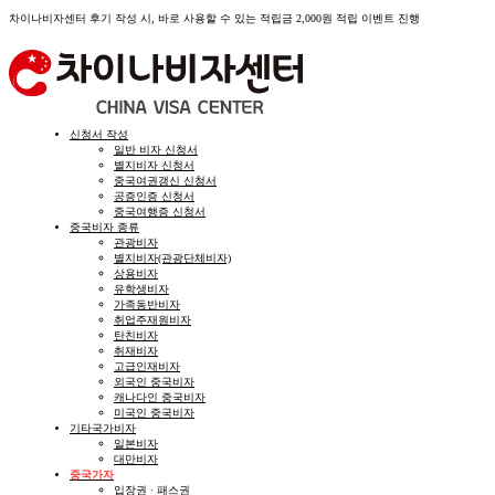
차이나비자센터 후기 작성 시, 바로 사용할 수 있는 적립금 2,000원 적립 이벤트 진행
신청서 작성
일반 비자 신청서
별지비자 신청서
중국여권갱신 신청서
공증인증 신청서
중국여행증 신청서
중국비자 종류
관광비자
별지비자(관광단체비자)
상용비자
유학생비자
가족동반비자
취업주재원비자
탄친비자
취재비자
고급인재비자
외국인 중국비자
캐나다인 중국비자
미국인 중국비자
기타국가비자
일본비자
대만비자
중국가자
입장권 · 패스권