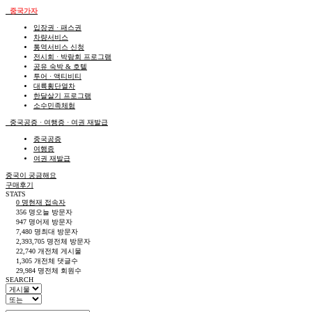
중국가자
입장권 · 패스권
차량서비스
통역서비스 신청
전시회 · 박람회 프로그램
공유 숙박 & 호텔
투어 · 액티비티
대륙횡단열차
한달살기 프로그램
소수민족체험
중국공증 · 여행증 · 여권 재발급
중국공증
여행증
여권 재발급
중국이 궁금해요
구매후기
STATS
0 명
현재 접속자
356 명
오늘 방문자
947 명
어제 방문자
7,480 명
최대 방문자
2,393,705 명
전체 방문자
22,740 개
전체 게시물
1,305 개
전체 댓글수
29,984 명
전체 회원수
SEARCH