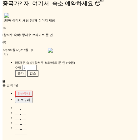
중국가? 자, 여기서. 숙소 예약하세요 😴
1번째 이미지 새창
2번째 이미지 새창
+6
[항저우 숙박] 항저우 브라이트 문 인
(0)
69,200원
54,247원
(1
박)
[항저우 숙박] 항저우 브라이트 문 인
(+0원)
수량
증가
감소
🏨
총 금액
0원
상품설명
후기글0
문의글
필수표기정보
배송/교환/반품