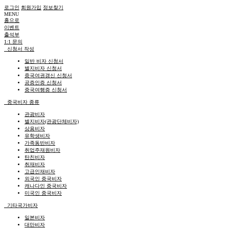
로그인
회원가입
정보찾기
MENU
홈으로
이벤트
출석부
1:1 문의
신청서 작성
일반 비자 신청서
별지비자 신청서
중국여권갱신 신청서
공증인증 신청서
중국여행증 신청서
중국비자 종류
관광비자
별지비자(관광단체비자)
상용비자
유학생비자
가족동반비자
취업주재원비자
탄친비자
취재비자
고급인재비자
외국인 중국비자
캐나다인 중국비자
미국인 중국비자
기타국가비자
일본비자
대만비자