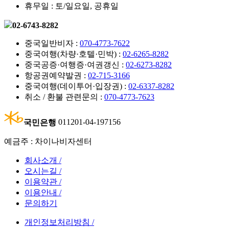
휴무일 : 토/일요일, 공휴일
02-6743-8282
중국일반비자 :
070-4773-7622
중국여행(차량·호텔·민박) :
02-6265-8282
중국공증·여행증·여권갱신 :
02-6273-8282
항공권예약발권 :
02-715-3166
중국여행(데이투어·입장권) :
02-6337-8282
취소 / 환불 관련문의 :
070-4773-7623
국민은행
011201-04-197156
예금주 : 차이나비자센터
회사소개 /
오시는길 /
이용약관 /
이용안내 /
문의하기
개인정보처리방침 /