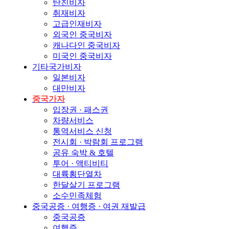
탄친비자
취재비자
고급인재비자
외국인 중국비자
캐나다인 중국비자
미국인 중국비자
기타국가비자
일본비자
대만비자
중국가자
입장권 · 패스권
차량서비스
통역서비스 신청
전시회 · 박람회 프로그램
공유 숙박 & 호텔
투어 · 액티비티
대륙횡단열차
한달살기 프로그램
소수민족체험
중국공증 · 여행증 · 여권 재발급
중국공증
여행증