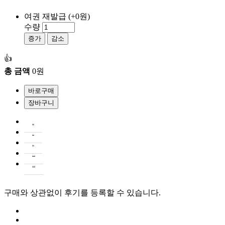
여권 재발급
(+0원)
수량
증가
감소
👍
총 금액
0원
상품설명
후기글0
문의글
1
필수표기정보
배송/교환/반품
구매와 상관없이 후기를 등록할 수 있습니다.