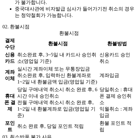
가 불가합니다.
중국대사관에 비자발급 심사가 들어가기전 취소의 경우
는 청약철회가 가능합니다.
02.
환불시점
환불시점
결제
환불시점
환불방법
수단
신용
취소완료 후, 3~5일 내 카드사 승인취
신용카드 승인
카드
소(영업일 기준)
취소
실시간 계좌이체 또는 무통장입금
계좌
취소완료 후, 입력하신 환불계좌로
계좌입금
이체
1~2일 내 환불금액 입금(영업일 기준)
당일 구매내역 취소시 취소 완료 후, 6
당일취소 : 휴대
휴대
시간 이내 승인취소
폰 결제 승인취
폰 결
전월 구매내역 취소시 취소 완료 후,
소
제
1~2일 내 환불계좌로 입금(영업일 기
익월취소 : 계좌
준)
입금
포인
환불 포인트 적
취소 완료 후, 당일 포인트 적립
트
립
03.
취소반품 불가 사유