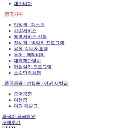
대만비자
중국가자
입장권 · 패스권
차량서비스
통역서비스 신청
전시회 · 박람회 프로그램
공유 숙박 & 호텔
투어 · 액티비티
대륙횡단열차
한달살기 프로그램
소수민족체험
중국공증 · 여행증 · 여권 재발급
중국공증
여행증
여권 재발급
중국이 궁금해요
구매후기