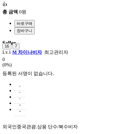
👍
총 금액
0원
Seller
16
7
Lv.1
M
차이나비자
최고관리자
0
(0%)
등록된 서명이 없습니다.
상품설명
후기글0
문의글
1
필수표기정보
배송/교환/반품
외국인중국관광.상용 단수/복수비자