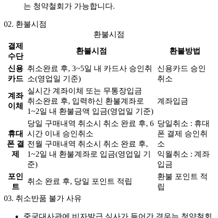
는 청약철회가 가능합니다.
02.
환불시점
환불시점
결제
환불시점
환불방법
수단
신용
취소완료 후, 3~5일 내 카드사 승인취
신용카드 승인
카드
소(영업일 기준)
취소
실시간 계좌이체 또는 무통장입금
계좌
취소완료 후, 입력하신 환불계좌로
계좌입금
이체
1~2일 내 환불금액 입금(영업일 기준)
당일 구매내역 취소시 취소 완료 후, 6
당일취소 : 휴대
휴대
시간 이내 승인취소
폰 결제 승인취
폰 결
전월 구매내역 취소시 취소 완료 후,
소
제
1~2일 내 환불계좌로 입금(영업일 기
익월취소 : 계좌
준)
입금
포인
환불 포인트 적
취소 완료 후, 당일 포인트 적립
트
립
03.
취소반품 불가 사유
중국대사관에 비자발급 심사가 들어간 경우는 청약철회