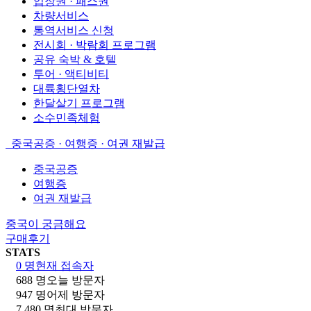
입장권 · 패스권
차량서비스
통역서비스 신청
전시회 · 박람회 프로그램
공유 숙박 & 호텔
투어 · 액티비티
대륙횡단열차
한달살기 프로그램
소수민족체험
중국공증 · 여행증 · 여권 재발급
중국공증
여행증
여권 재발급
중국이 궁금해요
구매후기
STATS
0 명
현재 접속자
688 명
오늘 방문자
947 명
어제 방문자
7,480 명
최대 방문자