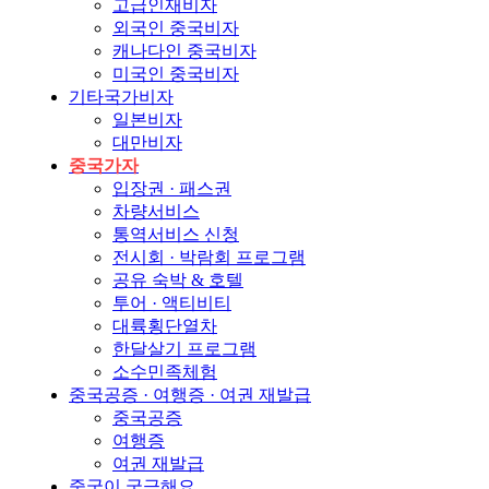
고급인재비자
외국인 중국비자
캐나다인 중국비자
미국인 중국비자
기타국가비자
일본비자
대만비자
중국가자
입장권 · 패스권
차량서비스
통역서비스 신청
전시회 · 박람회 프로그램
공유 숙박 & 호텔
투어 · 액티비티
대륙횡단열차
한달살기 프로그램
소수민족체험
중국공증 · 여행증 · 여권 재발급
중국공증
여행증
여권 재발급
중국이 궁금해요