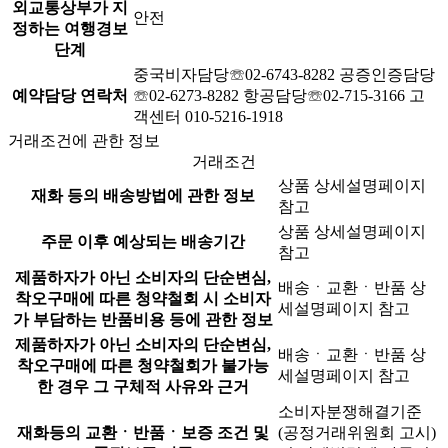
외교통상부가 지
안전
정하는 여행경보
단계
중국비자담당☏02-6743-8282 공증인증담당
예약담당 연락처
☏02-6273-8282 항공담당☏02-715-3166 고
객센터 010-5216-1918
거래조건에 관한 정보
거래조건
상품 상세설명페이지
재화 등의 배송방법에 관한 정보
참고
상품 상세설명페이지
주문 이후 예상되는 배송기간
참고
제품하자가 아닌 소비자의 단순변심,
배송ㆍ교환ㆍ반품 상
착오구매에 따른 청약철회 시 소비자
세설명페이지 참고
가 부담하는 반품비용 등에 관한 정보
제품하자가 아닌 소비자의 단순변심,
배송ㆍ교환ㆍ반품 상
착오구매에 따른 청약철회가 불가능
세설명페이지 참고
한 경우 그 구체적 사유와 근거
소비자분쟁해결기준
재화등의 교환ㆍ반품ㆍ보증 조건 및
(공정거래위원회 고시)