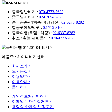
02-6743-8282
중국일반비자 :
070-4773-7622
중국별지비자 :
02-6265-8282
중국공증·여행증·여권갱신 :
02-6273-8282
항공권예약발권 :
02-715-3166
중국여행(호텔 · 차량) :
02-6337-8282
취소 / 환불 관련문의 :
070-4773-7623
국민은행
011201-04-197156
예금주 : 차이나비자센터
회사소개 /
오시는길 /
이용약관 /
이용안내 /
문의하기
개인정보처리방침 /
이메일 무단수집거부 /
책임의 한계와 법적고지